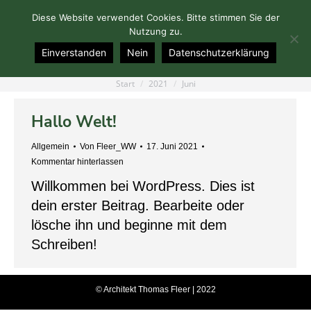
Diese Website verwendet Cookies. Bitte stimmen Sie der
Nutzung zu.
Einverstanden
Nein
Datenschutzerklärung
Monats-Archive::
Juni 2021
Start
2021
Juni
Sie befinden sich hier:
Hallo Welt!
Allgemein
Von
Fleer_WW
17. Juni 2021
Kommentar hinterlassen
Willkommen bei WordPress. Dies ist
dein erster Beitrag. Bearbeite oder
lösche ihn und beginne mit dem
Schreiben!
© Architekt Thomas Fleer | 2022